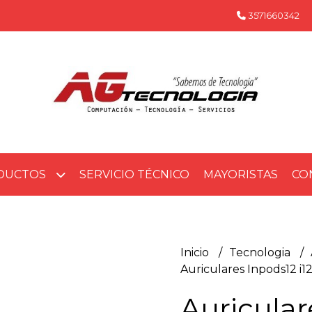
3571660342
DUCTOS
SERVICIO TÉCNICO
MAYORISTAS
CO
Inicio
Tecnologia
Auriculares Inpods12 i1
Auricular