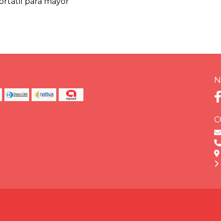
rtátil para mayor
N
C