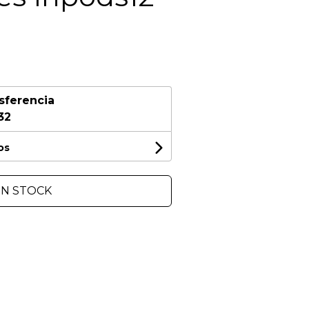
sferencia
32
os
IN STOCK