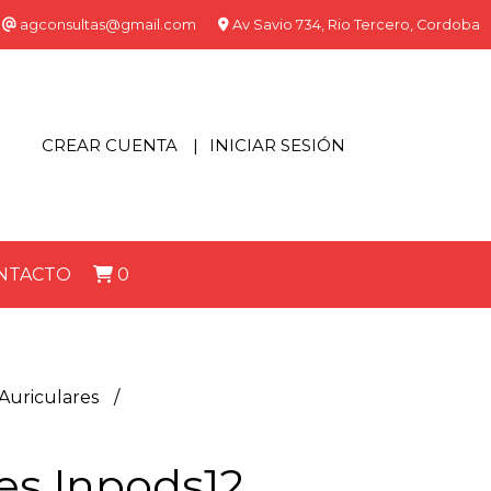
agconsultas@gmail.com
Av Savio 734, Rio Tercero, Cordoba
CREAR CUENTA
INICIAR SESIÓN
NTACTO
0
Auriculares
2
es Inpods12