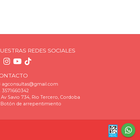
UESTRAS REDES SOCIALES
ONTACTO
agconsultas@gmail.com
3571660342
Av Savio 734, Rio Tercero, Cordoba
Botón de arrepentimiento