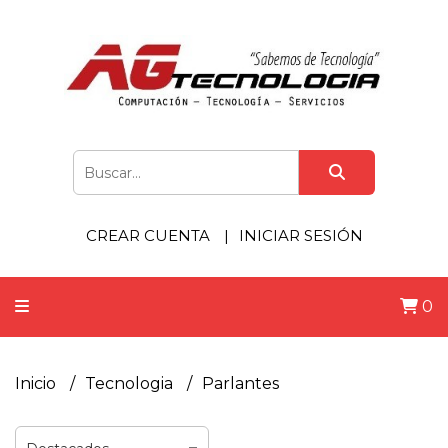
CREAR CUENTA
INICIAR SESIÓN
0
Inicio
Tecnologia
Parlantes