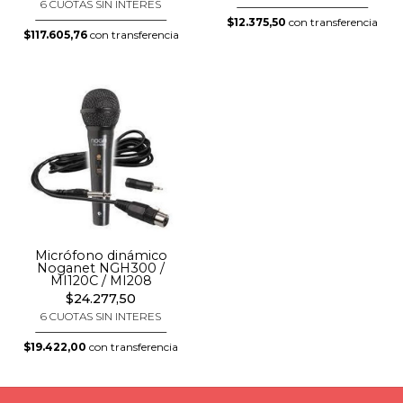
6 CUOTAS SIN INTERES
$12.375,50
con transferencia
$117.605,76
con transferencia
Micrófono dinámico
Noganet NGH300 /
MI120C / MI208
$24.277,50
6 CUOTAS SIN INTERES
$19.422,00
con transferencia