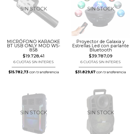
SIN STOCK
SIN STOCK
MICRÓFONO KARAOKE
Proyector de Galaxia y
BT USB ONLY MOD WS-
Estrellas Led con parlante
858
Bluetooth
$19.728,41
$39.787,09
6 CUOTAS SIN INTERES
6 CUOTAS SIN INTERES
$15.782,73
con transferencia
$31.829,67
con transferencia
SIN STOCK
SIN STOCK