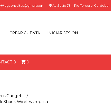
agconsultas@gmail.com
Av Savio 734, Rio Tercero, Cordoba
CREAR CUENTA
INICIAR SESIÓN
NTACTO
0
tros Gadgets
leShock Wireless replica