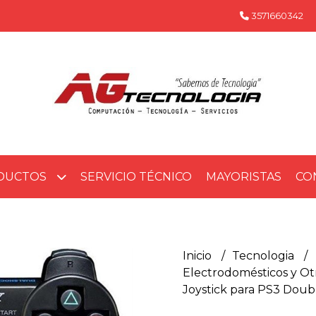
3571660342
DUCTOS
SERVICIO TÉCNICO
MAYORISTAS
CO
Inicio
Tecnologia
Electrodomésticos y O
Joystick para PS3 Doub