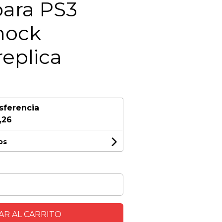
para PS3
hock
replica
sferencia
,26
os
R AL CARRITO